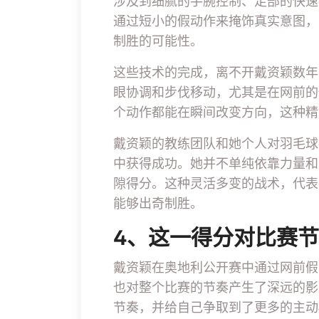
涉及到细腻的手腕控制、足部的快速
通过短小的假动作来掩饰真实意图，
制胜的可能性。
这些技术的完成，离不开戴资颖数年
眼协调和步伐移动，尤其是在网前的
个动作都能在瞬间改变方向，这种精
戴资颖的教练团队和她个人对羽毛球
中获得成功。她并不单纯依靠力量和
隙得分。这种灵活多变的战术，代表
能够出奇制胜。
4、这一得分对比赛
戴资颖在奥地利公开赛中通过网前假
也对整个比赛的节奏产生了深远的影
节奏，并给自己争取到了更多的主动