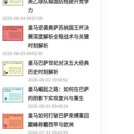
英乙球队稳固防线提升竞争
力
2026-08-04 09:57:05
皇马逆袭奥萨苏纳国王杯决
赛深度解析全程战术与关键
时刻解析
2026-08-03 09:52:30
皇马巴萨世纪对决五大经典
历史时刻解析
2026-08-02 10:00:52
皇马崛起之路：如何在巴萨
的阴影下实现复兴与重生
2026-08-01 09:49:24
皇马如何打破巴萨束缚重回
巅峰称霸西甲与欧洲
2026-07-31 09:43:25