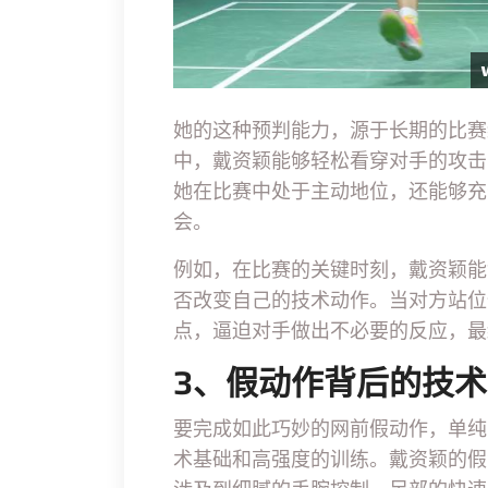
她的这种预判能力，源于长期的比赛
中，戴资颖能够轻松看穿对手的攻击
她在比赛中处于主动地位，还能够充
会。
例如，在比赛的关键时刻，戴资颖能
否改变自己的技术动作。当对方站位
点，逼迫对手做出不必要的反应，最
3、假动作背后的技
要完成如此巧妙的网前假动作，单纯
术基础和高强度的训练。戴资颖的假