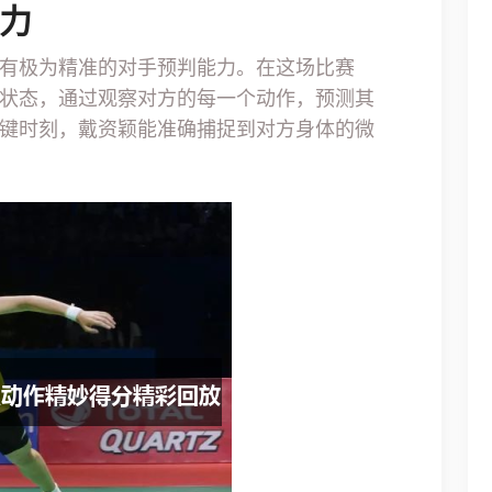
能力
有极为精准的对手预判能力。在这场比赛
状态，通过观察对方的每一个动作，预测其
键时刻，戴资颖能准确捕捉到对方身体的微