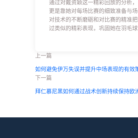
通过对戴资颖这一精彩回放的分析，
更是靠她对每场比赛的细致准备与场
对技术的不断磨砺和对比赛的精准把
过类似的精彩表现，巩固她在羽毛球
上一篇
如何避免伊万失误并提升中场表现的有效
下一篇
拜仁慕尼黑如何通过战术创新持续保持欧