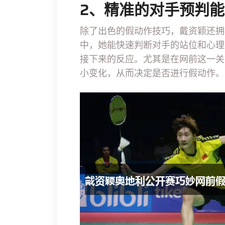
2、精准的对手预判
除了出色的假动作技巧，戴资颖还拥
中，她能快速判断对手的站位和心理
接下来的反应。尤其是在网前这一关
小变化，从而决定是否进行假动作。