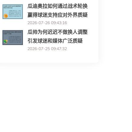
瓜迪奥拉如何通过战术轮换
赢得球迷支持应对外界质疑
2026-07-26 09:43:16
瓜帅为何迟迟不做换人调整
引发球迷和媒体广泛质疑
2026-07-25 09:47:32