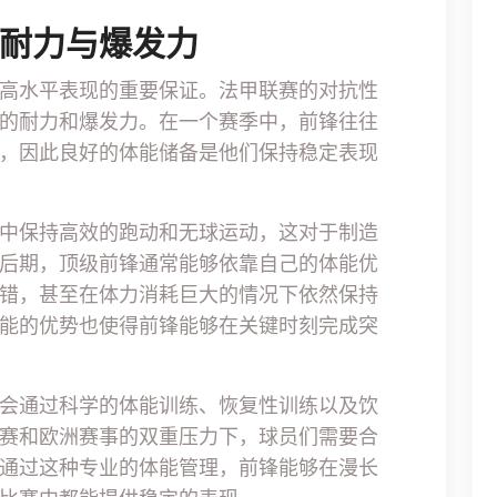
的耐力与爆发力
高水平表现的重要保证。法甲联赛的对抗性
的耐力和爆发力。在一个赛季中，前锋往往
，因此良好的体能储备是他们保持稳定表现
中保持高效的跑动和无球运动，这对于制造
后期，顶级前锋通常能够依靠自己的体能优
错，甚至在体力消耗巨大的情况下依然保持
能的优势也使得前锋能够在关键时刻完成突
会通过科学的体能训练、恢复性训练以及饮
赛和欧洲赛事的双重压力下，球员们需要合
通过这种专业的体能管理，前锋能够在漫长