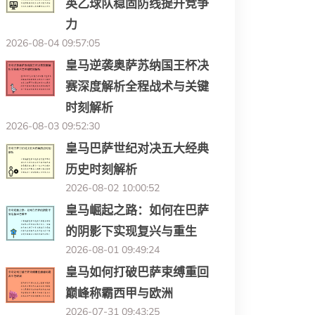
英乙球队稳固防线提升竞争
力
2026-08-04 09:57:05
皇马逆袭奥萨苏纳国王杯决
赛深度解析全程战术与关键
时刻解析
2026-08-03 09:52:30
皇马巴萨世纪对决五大经典
历史时刻解析
2026-08-02 10:00:52
皇马崛起之路：如何在巴萨
的阴影下实现复兴与重生
2026-08-01 09:49:24
皇马如何打破巴萨束缚重回
巅峰称霸西甲与欧洲
2026-07-31 09:43:25