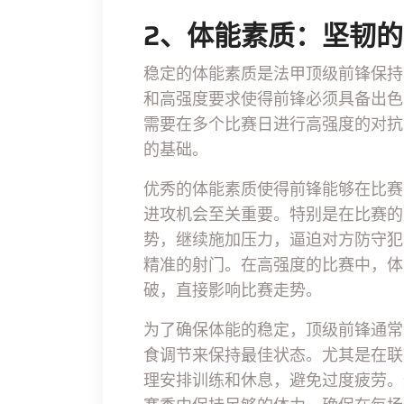
2、体能素质：坚韧
稳定的体能素质是法甲顶级前锋保持
和高强度要求使得前锋必须具备出色
需要在多个比赛日进行高强度的对抗
的基础。
优秀的体能素质使得前锋能够在比赛
进攻机会至关重要。特别是在比赛的
势，继续施加压力，逼迫对方防守犯
精准的射门。在高强度的比赛中，体
破，直接影响比赛走势。
为了确保体能的稳定，顶级前锋通常
食调节来保持最佳状态。尤其是在联
理安排训练和休息，避免过度疲劳。