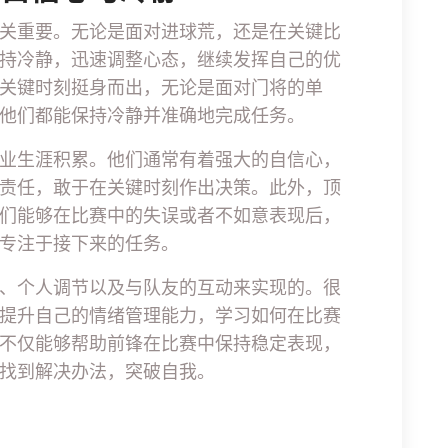
关重要。无论是面对进球荒，还是在关键比
持冷静，迅速调整心态，继续发挥自己的优
关键时刻挺身而出，无论是面对门将的单
他们都能保持冷静并准确地完成任务。
业生涯积累。他们通常有着强大的自信心，
责任，敢于在关键时刻作出决策。此外，顶
们能够在比赛中的失误或者不如意表现后，
专注于接下来的任务。
、个人调节以及与队友的互动来实现的。很
提升自己的情绪管理能力，学习如何在比赛
不仅能够帮助前锋在比赛中保持稳定表现，
找到解决办法，突破自我。