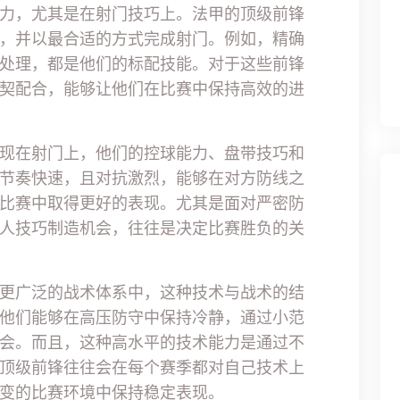
力，尤其是在射门技巧上。法甲的顶级前锋
，并以最合适的方式完成射门。例如，精确
处理，都是他们的标配技能。对于这些前锋
契配合，能够让他们在比赛中保持高效的进
现在射门上，他们的控球能力、盘带技巧和
节奏快速，且对抗激烈，能够在对方防线之
比赛中取得更好的表现。尤其是面对严密防
人技巧制造机会，往往是决定比赛胜负的关
更广泛的战术体系中，这种技术与战术的结
他们能够在高压防守中保持冷静，通过小范
会。而且，这种高水平的技术能力是通过不
顶级前锋往往会在每个赛季都对自己技术上
变的比赛环境中保持稳定表现。