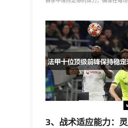
赛季中保持足够的体力，确保在每场
3、战术适应能力：