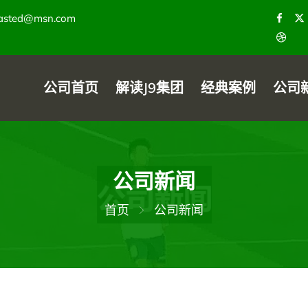
asted@msn.com
公司首页
解读J9集团
经典案例
公司
公司新闻
首页
公司新闻