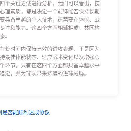
四个关键方法进行分析，我们可以看出，技
心理素质，都是决定一个前锋能否保持长期
要具备卓越的个人技术，还需要在体能、战
专注和能力。这四个方面相辅相成，共同构
素。
在长时间内保持高效的进攻表现，正是因为
持最佳体能状态、适应战术变化以及增强心
个环节。只有在这四个方面都具备卓越水平
稳定，并为球队带来持续的进球威胁。
判是否能顺利达成协议