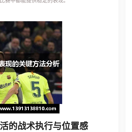
比赛中都能提供稳定的表现。
灵活的战术执行与位置感