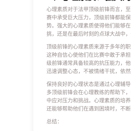
心理素质对于法甲顶级前锋而言，至
赛中承受巨大压力，顶级前锋都能保
势。强大的心理素质使得他们能够在
挑，还是在最后时刻的点球大战中，
顶级前锋的心理素质来源于多年的职
这种自信心使他们在比赛中敢于承担
级前锋通常具备较高的抗压能力，他
迅速调整心态，不被情绪干扰，依然
保持良好的心理状态是通过心理辅导
多顶级前锋会在心理教练的帮助下，
中应对压力和挑战。心理素质的培养
还能够帮助他们在遇到困境时，不断
总结：