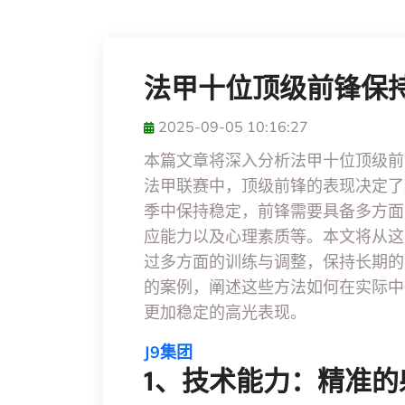
法甲十位顶级前锋保
2025-09-05 10:16:27
本篇文章将深入分析法甲十位顶级前
法甲联赛中，顶级前锋的表现决定了
季中保持稳定，前锋需要具备多方面
应能力以及心理素质等。本文将从这
过多方面的训练与调整，保持长期的
的案例，阐述这些方法如何在实际中
更加稳定的高光表现。
J9集团
1、技术能力：精准