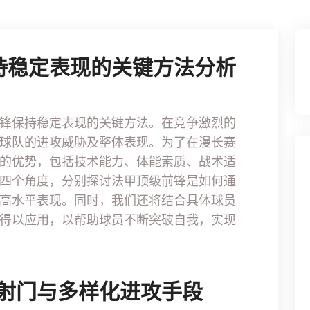
持稳定表现的关键方法分析
锋保持稳定表现的关键方法。在竞争激烈的
球队的进攻威胁及整体表现。为了在漫长赛
的优势，包括技术能力、体能素质、战术适
四个角度，分别探讨法甲顶级前锋是如何通
高水平表现。同时，我们还将结合具体球员
得以应用，以帮助球员不断突破自我，实现
的射门与多样化进攻手段