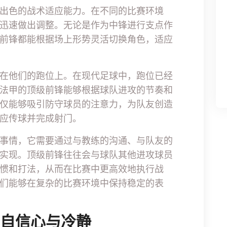
出色的战术适应能力。在不同的比赛环境
迅速做出调整。无论是作为中锋进行支点作
前锋都能根据场上形势灵活切换角色，适应
在他们的跑位上。在现代足球中，跑位已经
法甲的顶级前锋能够根据球队进攻的节奏和
仅能够吸引防守球员的注意力，为队友创造
应传球并完成射门。
事情，它需要通过与教练的沟通、与队友的
实现。顶级前锋往往会与球队其他进攻球员
惯和打法，从而在比赛中更高效地执行战
们能够在复杂的比赛环境中保持稳定的表
的自信心与冷静