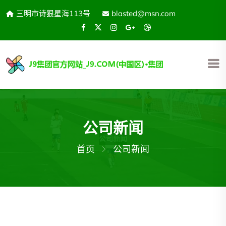
三明市诗狠星海113号
blasted@msn.com
公司新闻
首页
公司新闻