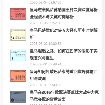
2026-08-04 09:57:05
皇马逆袭奥萨苏纳国王杯决赛深度解析
全程战术与关键时刻解析
2026-08-03 09:52:30
皇马巴萨世纪对决五大经典历史时刻解
析
2026-08-02 10:00:52
皇马崛起之路：如何在巴萨的阴影下实
现复兴与重生
2026-08-01 09:49:24
皇马如何打破巴萨束缚重回巅峰称霸西
甲与欧洲
2026-07-31 09:43:25
皇马在2016年欧冠决赛点球大战中力克
马竞夺冠的背后故事