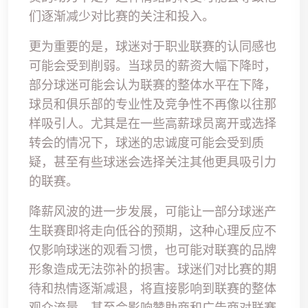
们逐渐减少对比赛的关注和投入。
更为重要的是，球迷对于职业联赛的认同感也
可能会受到削弱。当球员的薪资大幅下降时，
部分球迷可能会认为联赛的整体水平在下降，
球员和俱乐部的专业性及竞争性不再像以往那
样吸引人。尤其是在一些高薪球员离开或选择
转会的情况下，球迷的忠诚度可能会受到质
疑，甚至有些球迷会选择关注其他更具吸引力
的联赛。
降薪风波的进一步发展，可能让一部分球迷产
生联赛即将走向低谷的预期，这种心理反应不
仅影响球迷的观看习惯，也可能对联赛的品牌
形象造成无法弥补的损害。球迷们对比赛的期
待和热情逐渐减退，将直接影响到联赛的整体
观众流量，甚至会影响赞助商和广告商对联赛