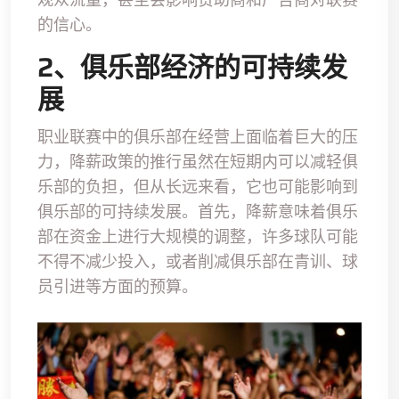
的信心。
2、俱乐部经济的可持续发
展
职业联赛中的俱乐部在经营上面临着巨大的压
力，降薪政策的推行虽然在短期内可以减轻俱
乐部的负担，但从长远来看，它也可能影响到
俱乐部的可持续发展。首先，降薪意味着俱乐
部在资金上进行大规模的调整，许多球队可能
不得不减少投入，或者削减俱乐部在青训、球
员引进等方面的预算。