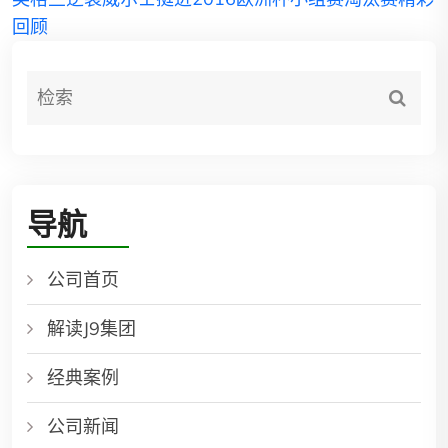
回顾
导航
公司首页
解读J9集团
经典案例
公司新闻