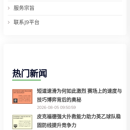
服务宗旨
联系J9平台
热门新闻
短道速滑为何如此激烈 赛场上的速度与
技巧博弈背后的奥秘
2026-08-05 09:50:59
皮克福德强大扑救能力助力英乙球队稳
固防线提升竞争力