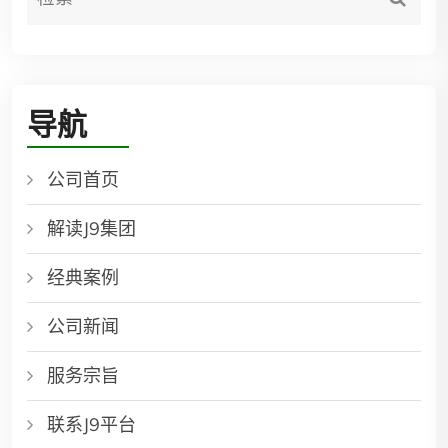
导航
公司首页
解读J9集团
经典案例
公司新闻
服务宗旨
联系J9平台