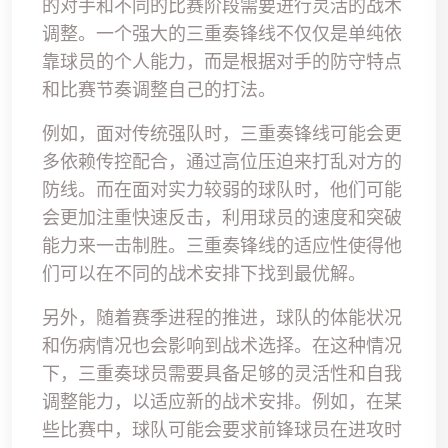
的对手和不同的比赛阶段需要进行灵活的战术
调整。一个强大的三重奏锋线不仅仅是单纯依
靠球员的个人能力，而是根据对手的防守特点
和比赛节奏调整自己的打法。
例如，面对传统强队时，三重奏锋线可能会更
多依赖传控配合，通过高位压迫来打乱对方的
防线。而在面对实力较弱的球队时，他们可能
会更加注重快速反击，利用球员的速度和突破
能力来一击制胜。三重奏锋线的适应性使得他
们可以在不同的战术安排下找到最优解。
另外，随着赛季进程的推进，球队的体能状况
和伤病情况也会影响到战术选择。在这种情况
下，三重奏球员需要具备足够的灵活性和自我
调整能力，以适应新的战术安排。例如，在某
些比赛中，球队可能会要求前锋球员在进攻时