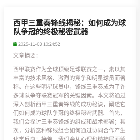
西甲三重奏锋线揭秘：如何成为球
队争冠的终极秘密武器
2025-11-03 10:24:52
文章摘要：
西甲联赛作为全球顶级足球联赛之一，素以其
丰富的技术风格、激烈的竞争和明星球员而著
称。在这些明星球员中，锋线三重奏成为了许
多球队争夺联赛冠军的关键因素。本文将通过
深入剖析西甲三重奏锋线的成功秘诀，阐述它
们如何成为球队争冠的终极秘密武器。首先，
我们会探讨三重奏锋线的组成和战术部署；其
次，分析这种锋线组合如何通过协同合作产生
化学反应；接着，我们会从心理和精神层面解