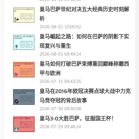
皇马巴萨世纪对决五大经典历史时刻解
析
2026-08-02 10:00:52
皇马崛起之路：如何在巴萨的阴影下实
现复兴与重生
2026-08-01 09:49:24
皇马如何打破巴萨束缚重回巅峰称霸西
甲与欧洲
2026-07-31 09:43:25
皇马在2016年欧冠决赛点球大战中力克
马竞夺冠的背后故事
2026-07-30 09:40:08
皇马3-0大胜巴萨，征服国王杯！
2026-07-29 09:46:24