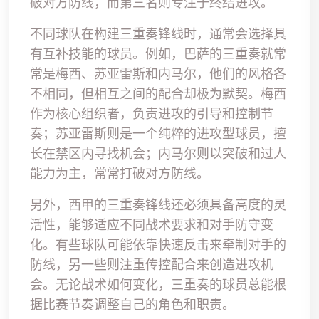
破对方防线，而第三名则专注于终结进攻。
不同球队在构建三重奏锋线时，通常会选择具
有互补技能的球员。例如，巴萨的三重奏就常
常是梅西、苏亚雷斯和内马尔，他们的风格各
不相同，但相互之间的配合却极为默契。梅西
作为核心组织者，负责进攻的引导和控制节
奏；苏亚雷斯则是一个纯粹的进攻型球员，擅
长在禁区内寻找机会；内马尔则以突破和过人
能力为主，常常打破对方防线。
另外，西甲的三重奏锋线还必须具备高度的灵
活性，能够适应不同战术要求和对手防守变
化。有些球队可能依靠快速反击来牵制对手的
防线，另一些则注重传控配合来创造进攻机
会。无论战术如何变化，三重奏的球员总能根
据比赛节奏调整自己的角色和职责。