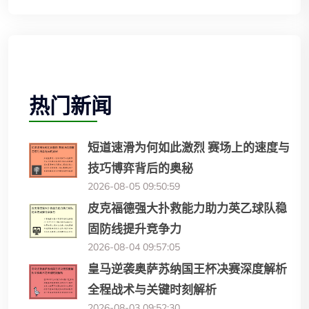
热门新闻
短道速滑为何如此激烈 赛场上的速度与
技巧博弈背后的奥秘
2026-08-05 09:50:59
皮克福德强大扑救能力助力英乙球队稳
固防线提升竞争力
2026-08-04 09:57:05
皇马逆袭奥萨苏纳国王杯决赛深度解析
全程战术与关键时刻解析
2026-08-03 09:52:30