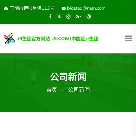
三明市诗狠星海113号
blasted@msn.com
公司新闻
首页
公司新闻