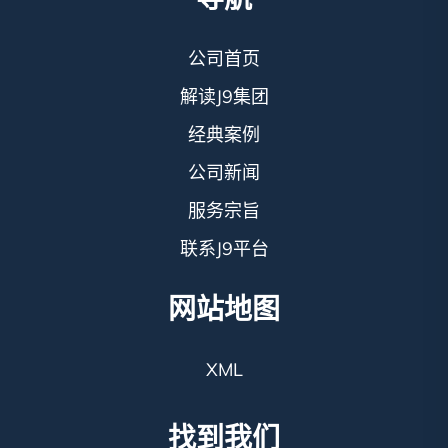
公司首页
解读J9集团
经典案例
公司新闻
服务宗旨
联系J9平台
网站地图
XML
找到我们