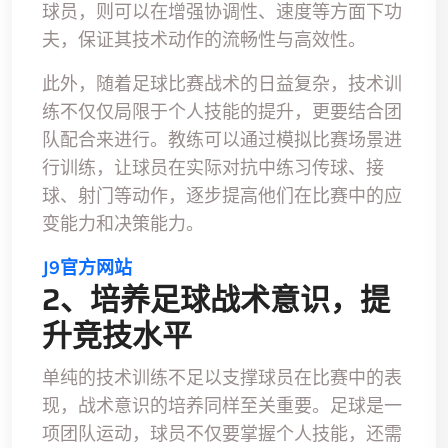
球员，则可以在增强协调性、速度等方面下功
夫，保证其技术动作的流畅性与高效性。
此外，随着足球比赛战术的日益复杂，技术训
练不仅仅局限于个人技能的提升，更要结合团
队配合来进行。教练可以通过模拟比赛场景进
行训练，让球员在实际对抗中练习传球、接
球、射门等动作，逐步提高他们在比赛中的应
变能力和决策能力。
J9官方网站
2、培养足球战术意识，提
升竞技水平
单纯的技术训练不足以支撑球员在比赛中的表
现，战术意识的培养同样至关重要。足球是一
项团队运动，球员不仅要掌握个人技能，还需