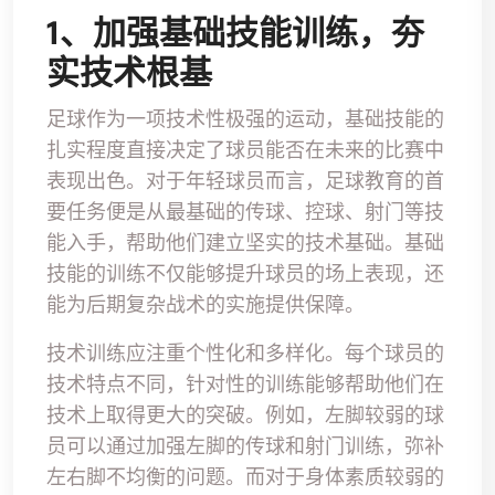
1、加强基础技能训练，夯
实技术根基
足球作为一项技术性极强的运动，基础技能的
扎实程度直接决定了球员能否在未来的比赛中
表现出色。对于年轻球员而言，足球教育的首
要任务便是从最基础的传球、控球、射门等技
能入手，帮助他们建立坚实的技术基础。基础
技能的训练不仅能够提升球员的场上表现，还
能为后期复杂战术的实施提供保障。
技术训练应注重个性化和多样化。每个球员的
技术特点不同，针对性的训练能够帮助他们在
技术上取得更大的突破。例如，左脚较弱的球
员可以通过加强左脚的传球和射门训练，弥补
左右脚不均衡的问题。而对于身体素质较弱的