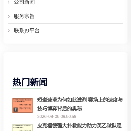
公司新闻
服务宗旨
联系J9平台
热门新闻
短道速滑为何如此激烈 赛场上的速度与
技巧博弈背后的奥秘
2026-08-05 09:50:59
皮克福德强大扑救能力助力英乙球队稳