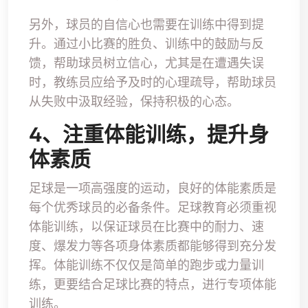
另外，球员的自信心也需要在训练中得到提
升。通过小比赛的胜负、训练中的鼓励与反
馈，帮助球员树立信心，尤其是在遭遇失误
时，教练员应给予及时的心理疏导，帮助球员
从失败中汲取经验，保持积极的心态。
4、注重体能训练，提升身
体素质
足球是一项高强度的运动，良好的体能素质是
每个优秀球员的必备条件。足球教育必须重视
体能训练，以保证球员在比赛中的耐力、速
度、爆发力等各项身体素质都能够得到充分发
挥。体能训练不仅仅是简单的跑步或力量训
练，更要结合足球比赛的特点，进行专项体能
训练。