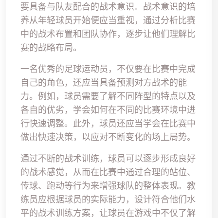
要具备与队友配合的战术意识。战术意识的培
养从年轻球员开始便应当重视，通过分析比赛
中的战术布置和团队协作，逐步让他们理解比
赛的战略布局。
一名优秀的足球运动员，不仅要在比赛中完成
自己的角色，还应当具备预测对方战术的能
力。例如，球员需要了解不同阵型的特点以及
各自的优劣，学会如何在不同的比赛环境中进
行快速调整。此外，球员还应当学会在比赛中
做出快速决策，以应对不断变化的场上局势。
通过不断的战术训练，球员可以逐步形成良好
的战术感觉，从而在比赛中通过合理的站位、
传球、跑动等行为来增强球队的整体表现。教
练员应根据球员的实际能力，设计符合他们水
平的战术训练方案，让球员在游戏中不仅了解