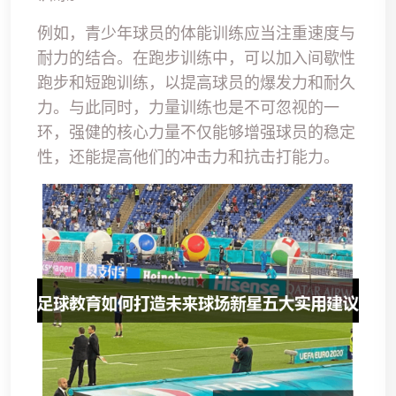
例如，青少年球员的体能训练应当注重速度与
耐力的结合。在跑步训练中，可以加入间歇性
跑步和短跑训练，以提高球员的爆发力和耐久
力。与此同时，力量训练也是不可忽视的一
环，强健的核心力量不仅能够增强球员的稳定
性，还能提高他们的冲击力和抗击打能力。