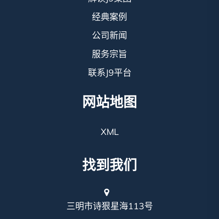
经典案例
公司新闻
服务宗旨
联系J9平台
网站地图
XML
找到我们
三明市诗狠星海113号