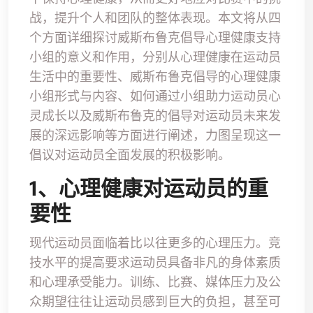
战，提升个人和团队的整体表现。本文将从四
个方面详细探讨威斯布鲁克倡导心理健康支持
小组的意义和作用，分别从心理健康在运动员
生活中的重要性、威斯布鲁克倡导的心理健康
小组形式与内容、如何通过小组助力运动员心
灵成长以及威斯布鲁克的倡导对运动员未来发
展的深远影响等方面进行阐述，力图呈现这一
倡议对运动员全面发展的积极影响。
1、心理健康对运动员的重
要性
现代运动员面临着比以往更多的心理压力。竞
技水平的提高要求运动员具备非凡的身体素质
和心理承受能力。训练、比赛、媒体压力及公
众期望往往让运动员感到巨大的负担，甚至可