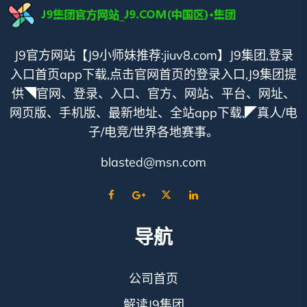
J9官方网站【J9小师妹推荐:jiuv8.com】J9集团,登录
入口首页app下载,点击官网首页的登录入口,J9集团提
供◥官网、登录、入口、官方、网站、平台、网址、
网页版、手机版、最新地址、全站app下载,◤真人/电
子/电竞/世界各地赛事。
blasted@msn.com
导航
公司首页
解读J9集团