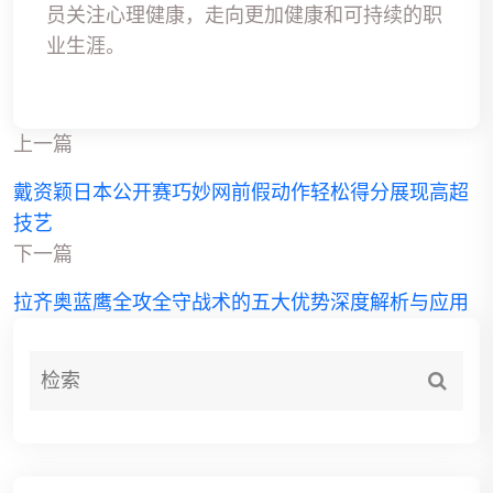
员关注心理健康，走向更加健康和可持续的职
业生涯。
上一篇
戴资颖日本公开赛巧妙网前假动作轻松得分展现高超
技艺
下一篇
拉齐奥蓝鹰全攻全守战术的五大优势深度解析与应用