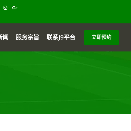
新闻
服务宗旨
联系J9平台
立即预约