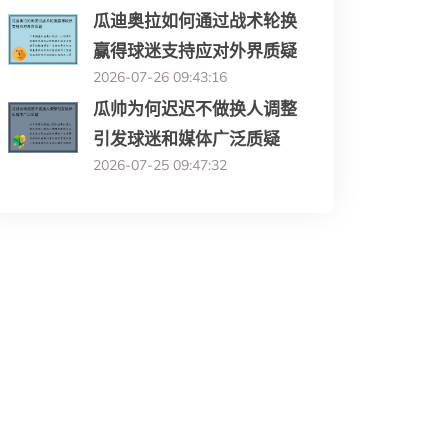
瓜迪奥拉如何通过战术轮换
赢得球迷支持应对外界质疑
2026-07-26 09:43:16
瓜帅为何迟迟不做换人调整
引发球迷和媒体广泛质疑
2026-07-25 09:47:32