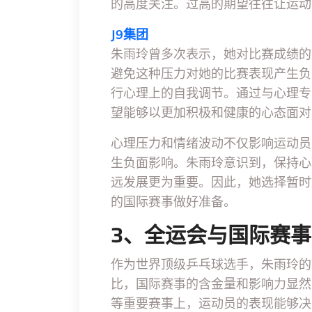
的高度关注。过高的期望往往让运动
J9集团
朱雨玲曾多次表示，她对比赛成绩的
避免这种压力对她的比赛表现产生负
行心理上的自我调节。通过与心理专
望能够以更加积极和健康的心态面对
心理压力和情绪波动不仅影响运动员
生负面影响。朱雨玲意识到，保持心
远发展更为重要。因此，她选择暂时
的国际赛事做好准备。
3、全运会与国际赛
作为世界顶级乒乓球选手，朱雨玲的
比，国际赛事的含金量和影响力显然
等重要赛事上，运动员的表现能够决