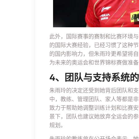
此外，国际赛事的赛制和比赛环境与
的国际大赛经验，已经习惯了这种节
的国内影响力，但朱雨玲更希望将自
为未来的奥运会和世界锦标赛做准备
4、团队与支持系统
朱雨玲的决定还受到她背后团队和支
中，教练、管理团队、家人等都是非
致力于帮助她调整训练计划和比赛安
景下，团队也建议她放弃全运会的参
规划。
朱雨玲的教练曾在公开场合表示，她