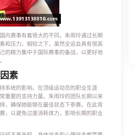
国内赛事有着很大的不同，朱雨玲通过长期
奏和压力。相较之下，虽然全运会具有很高
己的精力集中于国际赛事的备战，以更好地
。
的因素
持系统的影响。在顶级运动员的职业生涯
常重要的支持力量。朱雨玲的团队长期以来
排，确保她能够在最佳状态下参赛。在此背
赛，以避免过度消耗体力，影响长期的职业
已经不再年轻，身体状态和心理状态都需要