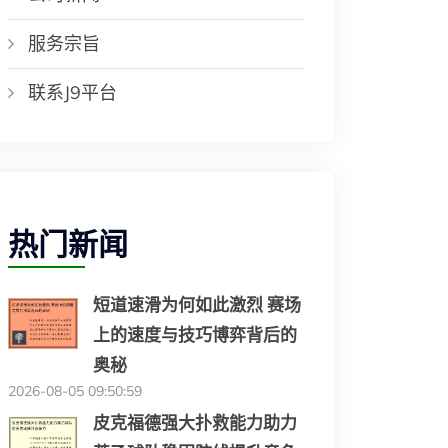
服务宗旨
联系J9平台
热门新闻
短道速滑为何如此激烈 赛场
上的速度与技巧博弈背后的
奥秘
2026-08-05 09:50:59
皮克福德强大扑救能力助力