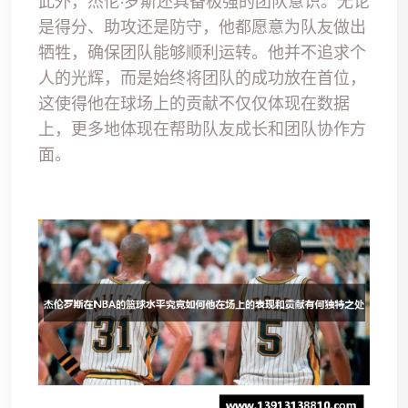
此外，杰伦·罗斯还具备极强的团队意识。无论
是得分、助攻还是防守，他都愿意为队友做出
牺牲，确保团队能够顺利运转。他并不追求个
人的光辉，而是始终将团队的成功放在首位，
这使得他在球场上的贡献不仅仅体现在数据
上，更多地体现在帮助队友成长和团队协作方
面。