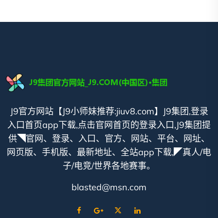
J9官方网站【J9小师妹推荐:jiuv8.com】J9集团,登录
入口首页app下载,点击官网首页的登录入口,J9集团提
供◥官网、登录、入口、官方、网站、平台、网址、
网页版、手机版、最新地址、全站app下载,◤真人/电
子/电竞/世界各地赛事。
blasted@msn.com