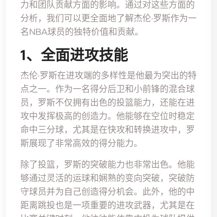
力和团队贡献方面的影响。通过对这些方面的
分析，我们可以更全面地了解杰伦·罗斯作为一
名NBA球员的独特价值和贡献。
1、全面进攻技能
杰伦·罗斯在进攻端的多样性是他最为突出的特
点之一。作为一名得分后卫和小前锋的混合球
员，罗斯不仅拥有出色的投篮能力，还能在进
攻中发挥极高的创造力。他能够在空位时稳定
命中三分球，尤其是在快攻和转换进攻中，罗
斯展现了非常高效的得分能力。
除了投篮，罗斯的突破能力也非常出色。他能
够通过灵活的运球和娴熟的变向突破，突破防
守球员并为自己创造得分机会。此外，他的中
距离跳投也是一项重要的进攻武器，尤其是在