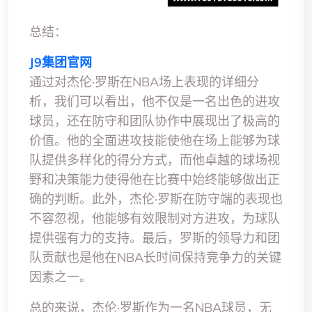
总结：
J9集团官网
通过对杰伦·罗斯在NBA场上表现的详细分
析，我们可以看出，他不仅是一名出色的进攻
球员，还在防守和团队协作中展现出了极高的
价值。他的全面进攻技能使他在场上能够为球
队提供多样化的得分方式，而他卓越的球场视
野和决策能力使得他在比赛中始终能够做出正
确的判断。此外，杰伦·罗斯在防守端的表现也
不容忽视，他能够有效限制对方进攻，为球队
提供强有力的支持。最后，罗斯的领导力和团
队贡献也是他在NBA长时间保持竞争力的关键
因素之一。
总的来说，杰伦·罗斯作为一名NBA球员，无