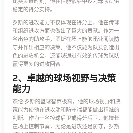
比赛关键时刻，他往往能依靠中投为球队提供
稳定的得分支持。
罗斯的进攻能力不仅体现在得分上，他在传球
和组织进攻方面也做出了巨大的贡献。作为一
名出色的助攻手，罗斯在场上能够迅速阅读防
守并作出相应的决策。他不仅能为队友创造出
色的进攻机会，还能够通过有效的传球为球队
赢得更多的进攻回合。
2、卓越的球场视野与决策
能力
杰伦·罗斯的篮球智商极高，他的球场视野和决
策能力使他在进攻端和防守端都能做出精准的
判断。作为一名控球后卫或得分后卫，他擅长
在场上控制节奏，无论是进攻还是防守，罗斯