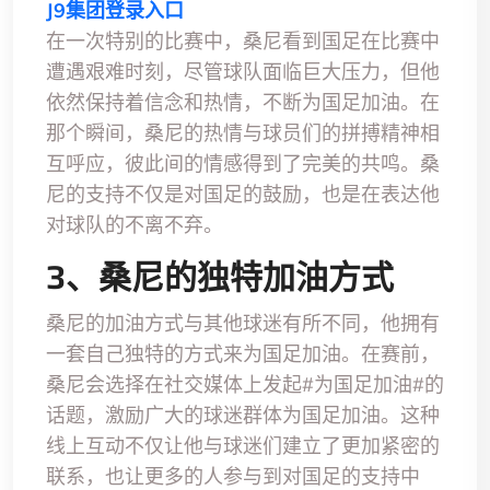
J9集团登录入口
在一次特别的比赛中，桑尼看到国足在比赛中
遭遇艰难时刻，尽管球队面临巨大压力，但他
依然保持着信念和热情，不断为国足加油。在
那个瞬间，桑尼的热情与球员们的拼搏精神相
互呼应，彼此间的情感得到了完美的共鸣。桑
尼的支持不仅是对国足的鼓励，也是在表达他
对球队的不离不弃。
3、桑尼的独特加油方式
桑尼的加油方式与其他球迷有所不同，他拥有
一套自己独特的方式来为国足加油。在赛前，
桑尼会选择在社交媒体上发起#为国足加油#的
话题，激励广大的球迷群体为国足加油。这种
线上互动不仅让他与球迷们建立了更加紧密的
联系，也让更多的人参与到对国足的支持中