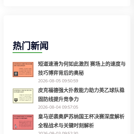
热门新闻
短道速滑为何如此激烈 赛场上的速度与
技巧博弈背后的奥秘
2026-08-05 09:50:59
皮克福德强大扑救能力助力英乙球队稳
固防线提升竞争力
2026-08-04 09:57:05
皇马逆袭奥萨苏纳国王杯决赛深度解析
全程战术与关键时刻解析
2026-08-03 09:52:30