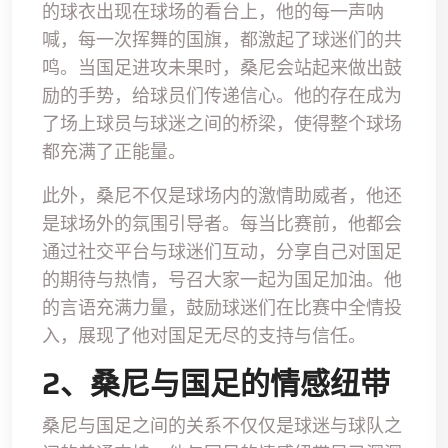
的球衣出现在球场的看台上，他的每一声呐
喊，每一次挥舞的国旗，都激起了球迷们的共
鸣。当国足进攻未果时，桑尼会站起来做出鼓
励的手势，给球员们传递信心。他的存在成为
了场上球员与球迷之间的桥梁，使得整个球场
都充满了正能量。
此外，桑尼不仅是球场内的激情助威者，他还
是球场外的氛围引导者。每当比赛前，他都会
通过社交平台与球迷们互动，分享自己对国足
的期待与热情，号召大家一起为国足加油。他
的言语充满力量，鼓励球迷们在比赛中全情投
入，展现了他对国足无尽的支持与信任。
2、桑尼与国足的情感纽带
桑尼与国足之间的关系不仅仅是球迷与球队之