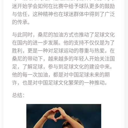
迷开始学会如何在比赛中给予球队更多的鼓励
与信任，这种精神也在球迷群体中得到了广泛
的传承。
与此同时，桑尼的加油方式也推动了足球文化
在国内的进一步发展。他的支持不仅仅是为了
胜利，更是一种对足球运动的尊重与热爱。在
桑尼的带动下，越来越多的年轻人开始关注国
足，了解足球，参与到足球文化的建设中来。
他的每一次加油，都是对中国足球未来的期
许，也是对中国足球文化繁荣的一种推动。
总结：