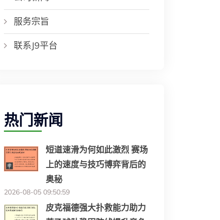
服务宗旨
联系J9平台
热门新闻
短道速滑为何如此激烈 赛场
上的速度与技巧博弈背后的
奥秘
2026-08-05 09:50:59
皮克福德强大扑救能力助力