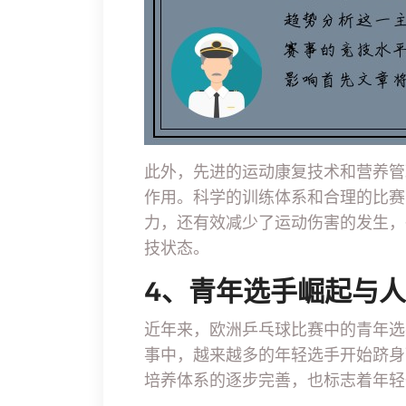
此外，先进的运动康复技术和营养管
作用。科学的训练体系和合理的比赛
力，还有效减少了运动伤害的发生，
技状态。
4、青年选手崛起与
近年来，欧洲乒乓球比赛中的青年选
事中，越来越多的年轻选手开始跻身
培养体系的逐步完善，也标志着年轻