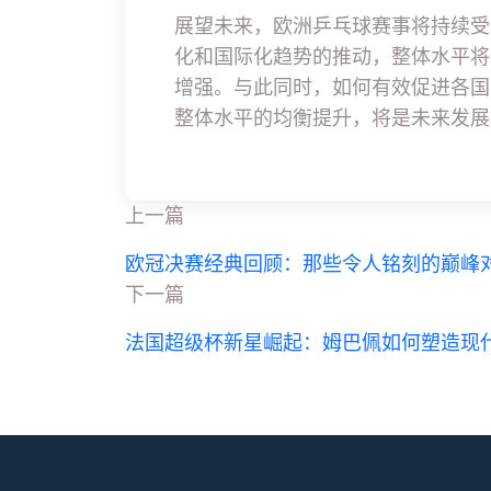
展望未来，欧洲乒乓球赛事将持续受
化和国际化趋势的推动，整体水平将
增强。与此同时，如何有效促进各国
整体水平的均衡提升，将是未来发展
上一篇
欧冠决赛经典回顾：那些令人铭刻的巅峰
下一篇
法国超级杯新星崛起：姆巴佩如何塑造现