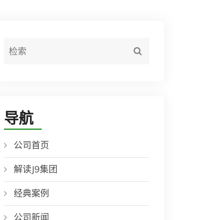
导航
公司首页
解读J9集团
经典案例
公司新闻