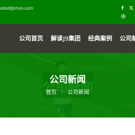
asted@msn.com
公司首页
解读J9集团
经典案例
公司
公司新闻
首页
公司新闻