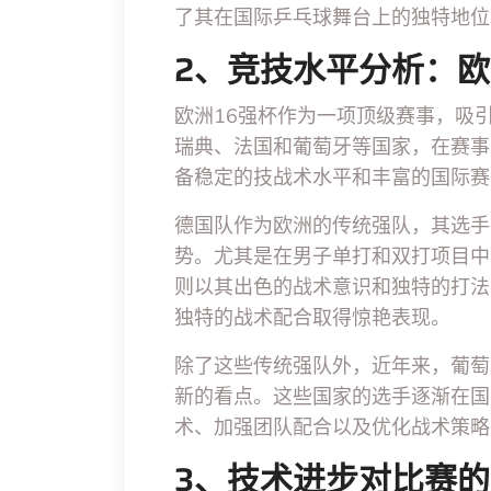
了其在国际乒乓球舞台上的独特地位
2、竞技水平分析：
欧洲16强杯作为一项顶级赛事，吸
瑞典、法国和葡萄牙等国家，在赛事
备稳定的技战术水平和丰富的国际赛
德国队作为欧洲的传统强队，其选手
势。尤其是在男子单打和双打项目中
则以其出色的战术意识和独特的打法
独特的战术配合取得惊艳表现。
除了这些传统强队外，近年来，葡萄
新的看点。这些国家的选手逐渐在国
术、加强团队配合以及优化战术策略
3、技术进步对比赛