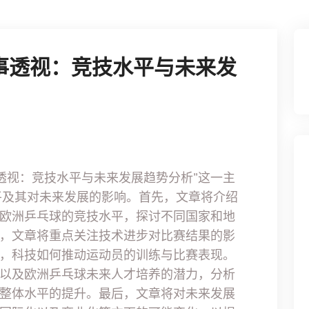
事透视：竞技水平与未来发
事透视：竞技水平与未来发展趋势分析”这一主
平及其对未来发展的影响。首先，文章将介绍
欧洲乒乓球的竞技水平，探讨不同国家和地
，文章将重点关注技术进步对比赛结果的影
，科技如何推动运动员的训练与比赛表现。
以及欧洲乒乓球未来人才培养的潜力，分析
整体水平的提升。最后，文章将对未来发展