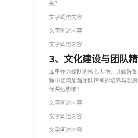
失？
文字阐述内容
文字阐述内容
文字阐述内容
3、文化建设与团队
库里作为球队的核心人物，其缺阵如
程中如何加强团队精神的培养与凝聚
何深远影响？
文字阐述内容
文字阐述内容
文字阐述内容