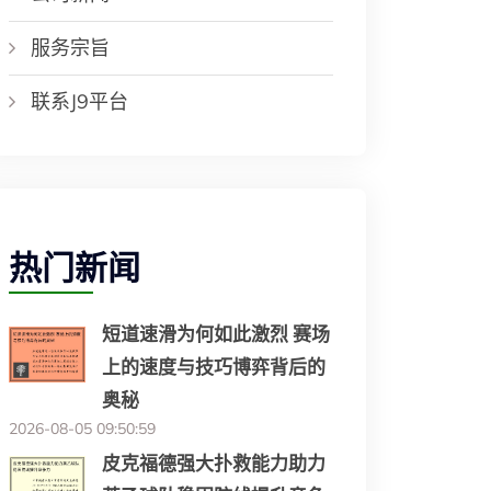
服务宗旨
联系J9平台
热门新闻
短道速滑为何如此激烈 赛场
上的速度与技巧博弈背后的
奥秘
2026-08-05 09:50:59
皮克福德强大扑救能力助力