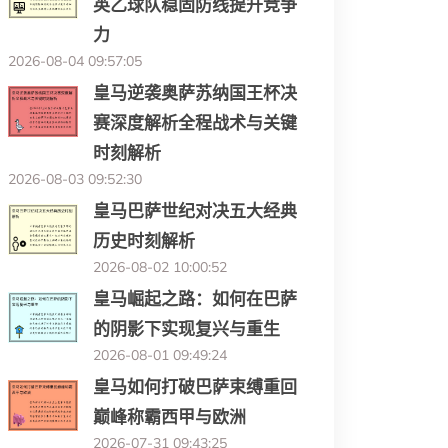
英乙球队稳固防线提升竞争
力
2026-08-04 09:57:05
皇马逆袭奥萨苏纳国王杯决
赛深度解析全程战术与关键
时刻解析
2026-08-03 09:52:30
皇马巴萨世纪对决五大经典
历史时刻解析
2026-08-02 10:00:52
皇马崛起之路：如何在巴萨
的阴影下实现复兴与重生
2026-08-01 09:49:24
皇马如何打破巴萨束缚重回
巅峰称霸西甲与欧洲
2026-07-31 09:43:25