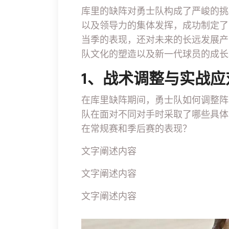
库里的缺阵对勇士队构成了严峻的挑
以及领导力的集体发挥，成功制定了
当季的表现，还对未来的长远发展产
队文化的塑造以及新一代球员的成长
1、战术调整与实战应
在库里缺阵期间，勇士队如何调整阵
队在面对不同对手时采取了哪些具体
在常规赛和季后赛的表现？
文字阐述内容
文字阐述内容
文字阐述内容