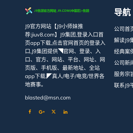
导航
J9官方网站【J9小师妹推
公司首
荐:jiuv8.com】J9集团,登录入口首
解读J9
页app下载,点击官网首页的登录入
口,J9集团提供◥官网、登录、入
经典案
口、官方、网站、平台、网址、网
公司新
页版、手机版、最新地址、全站
服务宗
app下载,◤真人/电子/电竞/世界各
地赛事。
联系J9
blasted@msn.com