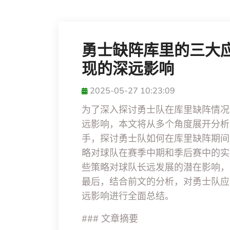
勇士缺阵库里的三大
现的深远影响
2025-05-27 10:23:09
为了深入探讨勇士队在库里缺阵情况
远影响，本文将从多个角度展开分析
手，探讨勇士队如何在库里缺阵期间
略对球队在赛季中期和季后赛中的实
些策略对球队长远发展的潜在影响，
最后，结合前文的分析，对勇士队应
远影响进行全面总结。
### 文章摘要