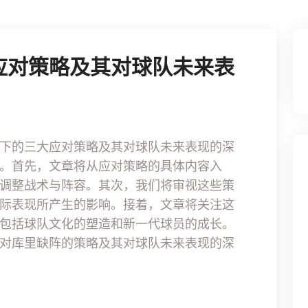
应对策略及其对球队未来表
下的三大应对策略及其对球队未来表现的深
。首先，文章将从应对策略的具体内容入
调整战术与阵容。其次，我们将审视这些策
际表现所产生的影响。接着，文章将关注这
包括球队文化的塑造和新一代球员的成长。
对库里缺阵的策略及其对球队未来表现的深