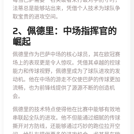
法蒂总是能够站出来，凭借个人技术为球队争
取宝贵的进攻空间。
2、佩德里：中场指挥官的
崛起
佩德里作为巴萨中场的核心球员，其在欧冠赛
场上的表现更是令人惊叹。凭借其卓越的控球
能力和传球视野，佩德里成为了球队进攻的发
动机。他在中场的游走不仅使巴萨的传球更加
流畅，也为前锋线提供了源源不断的创造机
会。
佩德里的技术特点使得他在比赛中能够有效地
串联起全队的进攻。他不但能通过细腻的传球
撕开对方防线，还能够通过巧妙的跑位拉开空