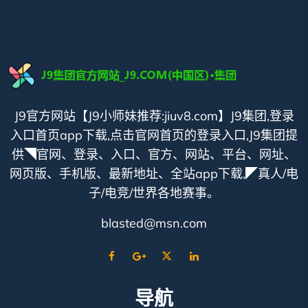
J9官方网站【J9小师妹推荐:jiuv8.com】J9集团,登录
入口首页app下载,点击官网首页的登录入口,J9集团提
供◥官网、登录、入口、官方、网站、平台、网址、
网页版、手机版、最新地址、全站app下载,◤真人/电
子/电竞/世界各地赛事。
blasted@msn.com
导航