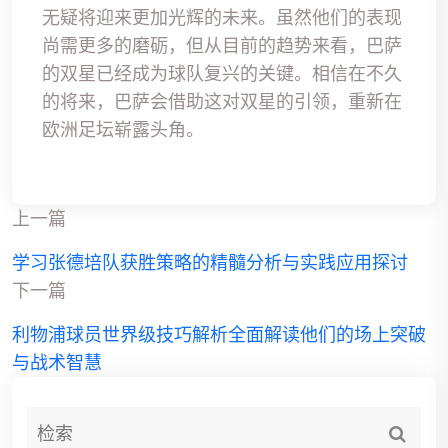
无疑将迎来更加光辉的未来。虽然他们的表现
尚需更多的磨砺，但从目前的趋势来看，巴萨
的双星已经成为球队复兴的关键。相信在不久
的将来，巴萨会借助这对双星的引领，重新在
欧洲足坛崭露头角。
上一篇
学习张德培队获胜策略的精髓分析与实践应用探讨
下一篇
利物浦球员世界级技巧解析全面解读他们的场上突破
与战术智慧