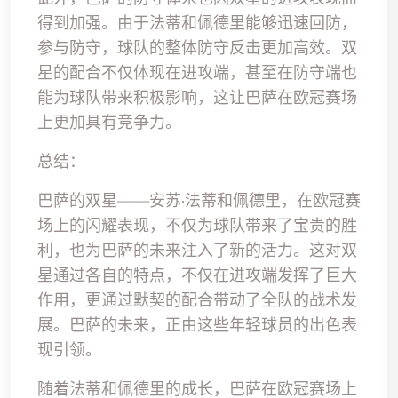
得到加强。由于法蒂和佩德里能够迅速回防，
参与防守，球队的整体防守反击更加高效。双
星的配合不仅体现在进攻端，甚至在防守端也
能为球队带来积极影响，这让巴萨在欧冠赛场
上更加具有竞争力。
总结：
巴萨的双星——安苏·法蒂和佩德里，在欧冠赛
场上的闪耀表现，不仅为球队带来了宝贵的胜
利，也为巴萨的未来注入了新的活力。这对双
星通过各自的特点，不仅在进攻端发挥了巨大
作用，更通过默契的配合带动了全队的战术发
展。巴萨的未来，正由这些年轻球员的出色表
现引领。
随着法蒂和佩德里的成长，巴萨在欧冠赛场上