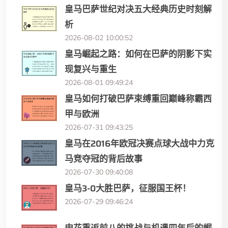
皇马巴萨世纪对决五大经典历史时刻解
析
2026-08-02 10:00:52
皇马崛起之路：如何在巴萨的阴影下实
现复兴与重生
2026-08-01 09:49:24
皇马如何打破巴萨束缚重回巅峰称霸西
甲与欧洲
2026-07-31 09:43:25
皇马在2016年欧冠决赛点球大战中力克
马竞夺冠的背后故事
2026-07-30 09:40:08
皇马3-0大胜巴萨，征服国王杯！
2026-07-29 09:46:24
申花重返前八的挑战与机遇四年后的崛