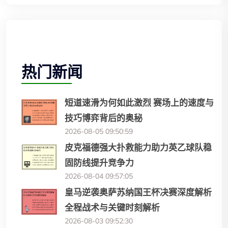
热门新闻
短道速滑为何如此激烈 赛场上的速度与
技巧博弈背后的奥秘
2026-08-05 09:50:59
皮克福德强大扑救能力助力英乙球队稳
固防线提升竞争力
2026-08-04 09:57:05
皇马逆袭奥萨苏纳国王杯决赛深度解析
全程战术与关键时刻解析
2026-08-03 09:52:30