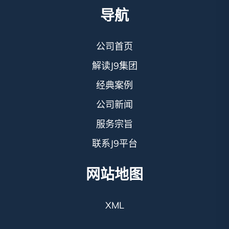
导航
公司首页
解读J9集团
经典案例
公司新闻
服务宗旨
联系J9平台
网站地图
XML