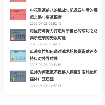
申花重返前八的挑战与机遇四年后的崛
起之路与变革探索
2026-07-28 09:52:45
用坚持与努力打造属于自己的成功之路
揭示逆袭的无限可能
2026-07-27 09:44:58
瓜迪奥拉如何通过战术轮换赢得球迷支
持应对外界质疑
2026-07-26 09:43:16
瓜帅为何迟迟不做换人调整引发球迷和
媒体广泛质疑
2026-07-25 09:47:32