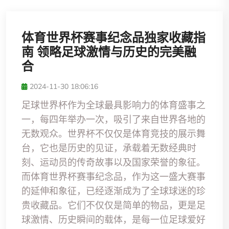
体育世界杯赛事纪念品独家收藏指
南 领略足球激情与历史的完美融
合
2024-11-30 18:06:16
足球世界杯作为全球最具影响力的体育盛事之
一，每四年举办一次，吸引了来自世界各地的
无数观众。世界杯不仅仅是体育竞技的展示舞
台，它也是历史的见证，承载着无数经典时
刻、运动员的传奇故事以及国家荣誉的象征。
而体育世界杯赛事纪念品，作为这一盛大赛事
的延伸和象征，已经逐渐成为了全球球迷的珍
贵收藏品。它们不仅仅是简单的物品，更是足
球激情、历史瞬间的载体，是每一位足球爱好