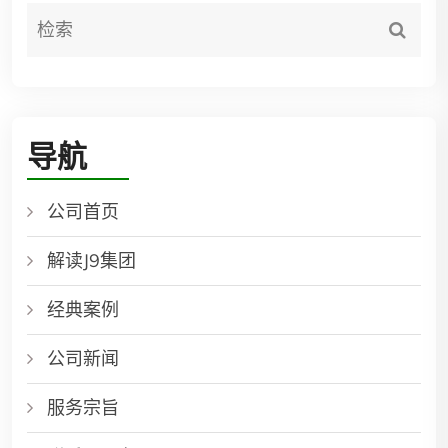
导航
公司首页
解读J9集团
经典案例
公司新闻
服务宗旨