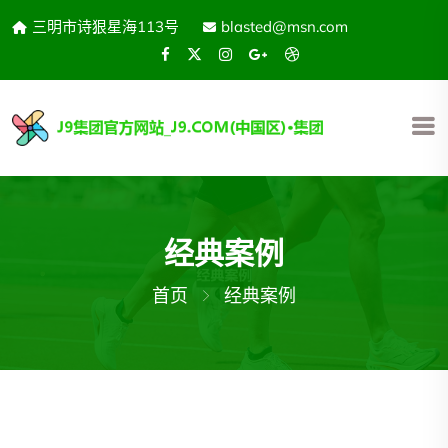
三明市诗狠星海113号
blasted@msn.com
经典案例
首页
经典案例