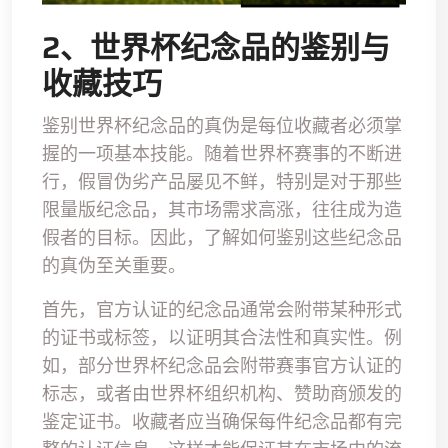
2、世界杯纪念品的鉴别与
收藏技巧
鉴别世界杯纪念品的真伪是每位收藏者必须掌
握的一项基本技能。随着世界杯赛事的不断进
行，假冒伪劣产品屡见不鲜，特别是对于那些
限量版纪念品，其市场需求高涨，往往成为造
假者的目标。因此，了解如何鉴别这些纪念品
的真伪至关重要。
首先，官方认证的纪念品通常会附带某种形式
的证书或标签，以证明其合法性和真实性。例
如，部分世界杯纪念品会附带赛事官方认证的
标志，或者由世界杯组织机构、赞助商颁发的
鉴定证书。收藏者应当确保每件纪念品都有完