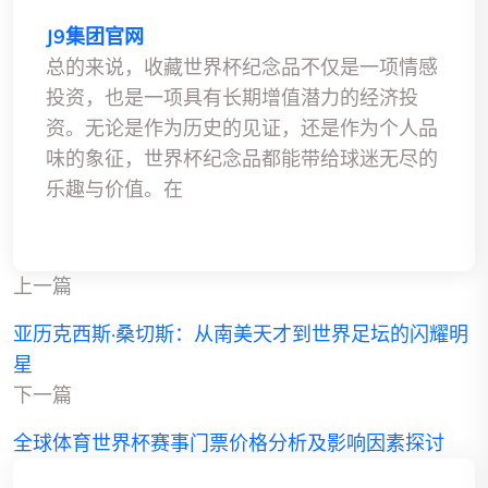
J9集团官网
总的来说，收藏世界杯纪念品不仅是一项情感
投资，也是一项具有长期增值潜力的经济投
资。无论是作为历史的见证，还是作为个人品
味的象征，世界杯纪念品都能带给球迷无尽的
乐趣与价值。在
上一篇
亚历克西斯·桑切斯：从南美天才到世界足坛的闪耀明
星
下一篇
全球体育世界杯赛事门票价格分析及影响因素探讨