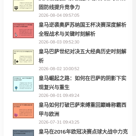
固防线提升竞争力
2026-08-04 09:57:05
皇马逆袭奥萨苏纳国王杯决赛深度解析
全程战术与关键时刻解析
2026-08-03 09:52:30
皇马巴萨世纪对决五大经典历史时刻解
析
2026-08-02 10:00:52
皇马崛起之路：如何在巴萨的阴影下实
现复兴与重生
2026-08-01 09:49:24
皇马如何打破巴萨束缚重回巅峰称霸西
甲与欧洲
2026-07-31 09:43:25
皇马在2016年欧冠决赛点球大战中力克