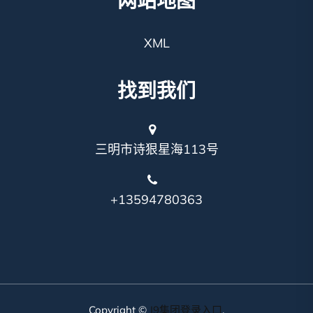
网站地图
XML
找到我们
三明市诗狠星海113号
+13594780363
Copyright ©
J9集团登录入口
.