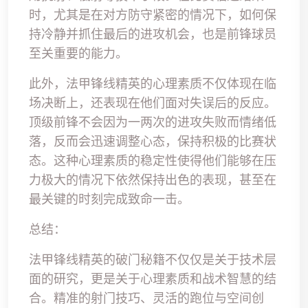
时，尤其是在对方防守紧密的情况下，如何保
持冷静并抓住最后的进攻机会，也是前锋球员
至关重要的能力。
此外，法甲锋线精英的心理素质不仅体现在临
场决断上，还表现在他们面对失误后的反应。
顶级前锋不会因为一两次的进攻失败而情绪低
落，反而会迅速调整心态，保持积极的比赛状
态。这种心理素质的稳定性使得他们能够在压
力极大的情况下依然保持出色的表现，甚至在
最关键的时刻完成致命一击。
总结：
法甲锋线精英的破门秘籍不仅仅是关于技术层
面的研究，更是关于心理素质和战术智慧的结
合。精准的射门技巧、灵活的跑位与空间创