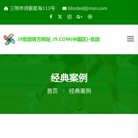
三明市诗狠星海113号
blasted@msn.com
经典案例
首页
经典案例