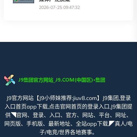
2026-07-25 09:47:32
J9官方网站【J9小师妹推荐:jiuv8.com】J9集团,登录
入口首页app下载,点击官网首页的登录入口,J9集团提
供◥官网、登录、入口、官方、网站、平台、网址、
网页版、手机版、最新地址、全站app下载,◤真人/电
子/电竞/世界各地赛事。