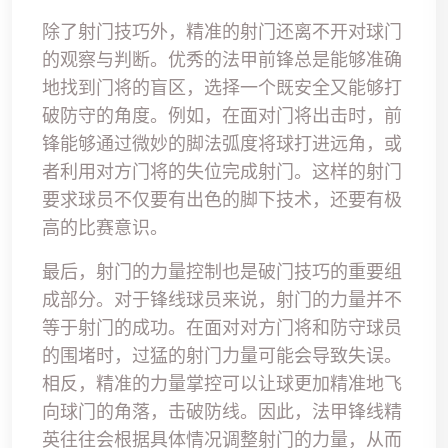
除了射门技巧外，精准的射门还离不开对球门
的观察与判断。优秀的法甲前锋总是能够准确
地找到门将的盲区，选择一个既安全又能够打
破防守的角度。例如，在面对门将出击时，前
锋能够通过微妙的脚法弧度将球打进远角，或
者利用对方门将的失位完成射门。这样的射门
要求球员不仅要有出色的脚下技术，还要有极
高的比赛意识。
最后，射门的力量控制也是破门技巧的重要组
成部分。对于锋线球员来说，射门的力量并不
等于射门的成功。在面对对方门将和防守球员
的围堵时，过猛的射门力量可能会导致失误。
相反，精准的力量掌控可以让球更加精准地飞
向球门的角落，击破防线。因此，法甲锋线精
英往往会根据具体情况调整射门的力量，从而