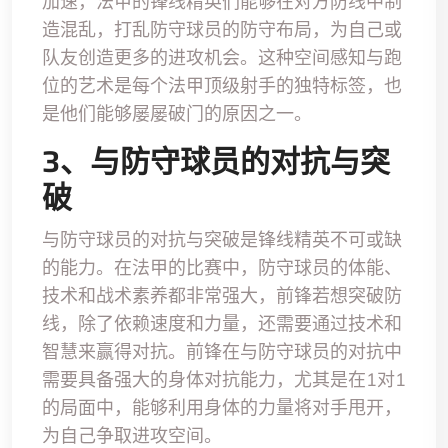
加速，法甲的锋线精英们能够在对方防线中制
造混乱，打乱防守球员的防守布局，为自己或
队友创造更多的进攻机会。这种空间感知与跑
位的艺术是每个法甲顶级射手的独特标签，也
是他们能够屡屡破门的原因之一。
3、与防守球员的对抗与突
破
与防守球员的对抗与突破是锋线精英不可或缺
的能力。在法甲的比赛中，防守球员的体能、
技术和战术素养都非常强大，前锋若想突破防
线，除了依赖速度和力量，还需要通过技术和
智慧来赢得对抗。前锋在与防守球员的对抗中
需要具备强大的身体对抗能力，尤其是在1对1
的局面中，能够利用身体的力量将对手甩开，
为自己争取进攻空间。