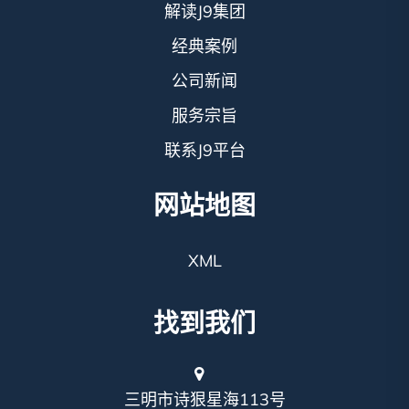
解读J9集团
经典案例
公司新闻
服务宗旨
联系J9平台
网站地图
XML
找到我们
三明市诗狠星海113号