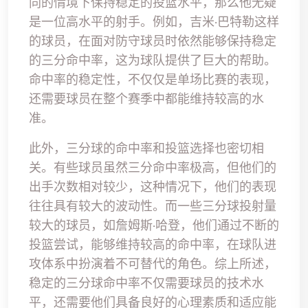
同的情境下保持稳定的投篮水平，那么他无疑
是一位高水平的射手。例如，吉米·巴特勒这样
的球员，在面对防守球员时依然能够保持稳定
的三分命中率，这为球队提供了巨大的帮助。
命中率的稳定性，不仅仅是单场比赛的表现，
还需要球员在整个赛季中都能维持较高的水
准。
此外，三分球的命中率和投篮选择也密切相
关。有些球员虽然三分命中率极高，但他们的
出手次数相对较少，这种情况下，他们的表现
往往具有较大的波动性。而一些三分球投射量
较大的球员，如詹姆斯·哈登，他们通过不断的
投篮尝试，能够维持较高的命中率，在球队进
攻体系中扮演着不可替代的角色。综上所述，
稳定的三分球命中率不仅需要球员的技术水
平，还需要他们具备良好的心理素质和适应能