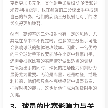
变得更加多元化。其他射手如詹姆斯·哈登和达
米安·利拉德等，也在频繁的三分球出手中找到
自己的节奏，他们的高频三分投射让对手的防
线变得更加脆弱。
然而，高频率的三分投射也有一定的风险，尤
其是在命中率不稳定时，过多的三分出手可能
会影响球队的整体进攻效率。因此，一名优秀
的三分球射手不仅要能够在比赛中频繁出手，
还需要根据比赛的实际情况做出适当的调整。
在高频出手的同时，球员的控场能力和判断力
显得尤为重要。无论是库里，还是哈登，或是
利拉德，他们都具备在高频投篮中调整节奏、
把握时机的能力，这也是他们成为顶级射手的
关键。
3、球员的比赛影响力与关