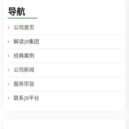
导航
公司首页
解读J9集团
经典案例
公司新闻
服务宗旨
联系J9平台