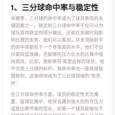
1、三分球命中率与稳定性
本赛季，三分球的命中率成为了球员表现的关
键因素之一。稳定的三分球命中率不仅可以为
球队提供稳定的得分输出，还能在关键时刻影
响比赛的走势。我们可以看到，许多顶级射手
的命中率都处于一个非常高的水平，他们不仅
仅是投篮准确，还能够在压力巨大的比赛中保
持高效。比如，像斯蒂芬·库里这样的球员，他
不仅是三分球的标杆，其命中率也一直稳居联
盟前列，这使得他成为了三分球领域的“常青
树”。
在三分球命中率方面，球员的稳定性尤为重
要。篮球比赛中，经常会遇到强大的防守压力
或是比赛节奏的变化，如果一个球员能够在不