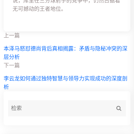
说，库里在三分球射手的竞争中，仍然占据着
无可撼动的王者地位。
上一篇
本泽马怒怼德尚背后真相揭露：矛盾与隐秘冲突的深
层分析
下一篇
李云龙如何通过独特智慧与领导力实现成功的深度剖
析