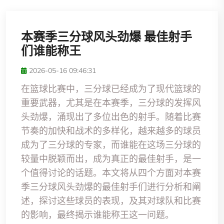
本赛季三分球风头劲爆 最佳射手
们谁能称王
2026-05-16 09:46:31
在篮球比赛中，三分球已经成为了现代篮球的
重要武器，尤其是在本赛季，三分球的发挥风
头劲爆，涌现出了多位出色的射手。随着比赛
节奏的加快和战术的多样化，越来越多的球员
成为了三分球的专家，而谁能在这场三分球的
较量中脱颖而出，成为真正的最佳射手，是一
个值得讨论的话题。本文将从四个方面对本赛
季三分球风头劲爆的最佳射手们进行分析和阐
述，探讨这些球员的表现，及其对球队和比赛
的影响，最终揭示谁能称王这一问题。