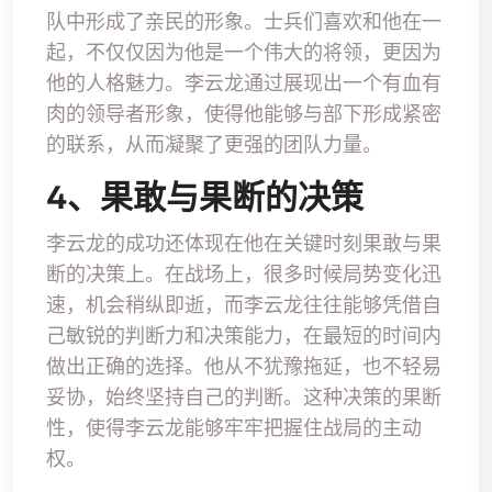
队中形成了亲民的形象。士兵们喜欢和他在一
起，不仅仅因为他是一个伟大的将领，更因为
他的人格魅力。李云龙通过展现出一个有血有
肉的领导者形象，使得他能够与部下形成紧密
的联系，从而凝聚了更强的团队力量。
4、果敢与果断的决策
李云龙的成功还体现在他在关键时刻果敢与果
断的决策上。在战场上，很多时候局势变化迅
速，机会稍纵即逝，而李云龙往往能够凭借自
己敏锐的判断力和决策能力，在最短的时间内
做出正确的选择。他从不犹豫拖延，也不轻易
妥协，始终坚持自己的判断。这种决策的果断
性，使得李云龙能够牢牢把握住战局的主动
权。