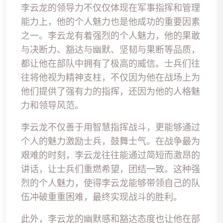
李云龙的领导力不仅仅体现在军事指挥和管理
能力上，他的个人魅力也是他成功的重要因素
之一。李云龙有着强烈的个人魅力，他的果敢
与决断力、豁达与幽默、坚韧与果断等品质，
都让他在部队中拥有了极高的威信。士兵们往
往将他视为精神支柱，不仅因为他在战场上为
他们提供了强有力的指挥，还因为他的人格魅
力和领导风范。
李云龙不仅善于用智慧指挥战斗，更能够通过
个人的魅力激励士兵，鼓舞士气。在战争最为
艰难的时刻，李云龙往往能通过简短而激昂的
讲话，让士兵们重燃希望，团结一致。这种强
烈的个人魅力，使得李云龙能够带领自己的队
伍冲破重重困难，最终实现战斗的胜利。
此外，李云龙的幽默感和豁达态度也让他在部