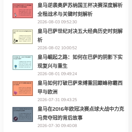
皇马逆袭奥萨苏纳国王杯决赛深度解析
全程战术与关键时刻解析
2026-08-03 09:52:30
皇马巴萨世纪对决五大经典历史时刻解
析
2026-08-02 10:00:52
皇马崛起之路：如何在巴萨的阴影下实
现复兴与重生
2026-08-01 09:49:24
皇马如何打破巴萨束缚重回巅峰称霸西
甲与欧洲
2026-07-31 09:43:25
皇马在2016年欧冠决赛点球大战中力克
马竞夺冠的背后故事
2026-07-30 09:40:08