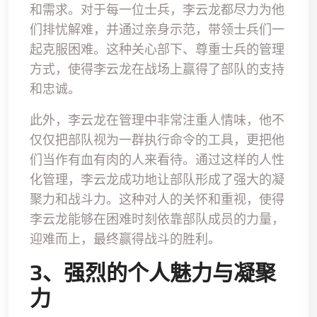
和需求。对于每一位士兵，李云龙都尽力为他
们排忧解难，并通过亲身示范，带领士兵们一
起克服困难。这种关心部下、尊重士兵的管理
方式，使得李云龙在战场上赢得了部队的支持
和忠诚。
此外，李云龙在管理中非常注重人情味，他不
仅仅把部队视为一群执行命令的工具，更把他
们当作有血有肉的人来看待。通过这样的人性
化管理，李云龙成功地让部队形成了强大的凝
聚力和战斗力。这种对人的关怀和重视，使得
李云龙能够在困难时刻依靠部队成员的力量，
迎难而上，最终赢得战斗的胜利。
3、强烈的个人魅力与凝聚
力