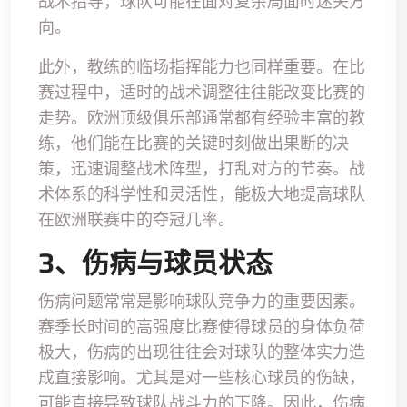
战术指导，球队可能在面对复杂局面时迷失方
向。
此外，教练的临场指挥能力也同样重要。在比
赛过程中，适时的战术调整往往能改变比赛的
走势。欧洲顶级俱乐部通常都有经验丰富的教
练，他们能在比赛的关键时刻做出果断的决
策，迅速调整战术阵型，打乱对方的节奏。战
术体系的科学性和灵活性，能极大地提高球队
在欧洲联赛中的夺冠几率。
3、伤病与球员状态
伤病问题常常是影响球队竞争力的重要因素。
赛季长时间的高强度比赛使得球员的身体负荷
极大，伤病的出现往往会对球队的整体实力造
成直接影响。尤其是对一些核心球员的伤缺，
可能直接导致球队战斗力的下降。因此，伤病