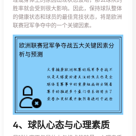
胜率就会受到很大影响。因此，保持球队整体
的健康状态和球员的最佳竞技状态，将是欧洲
联赛冠军争夺中的一个关键因素。
4、球队心态与心理素质