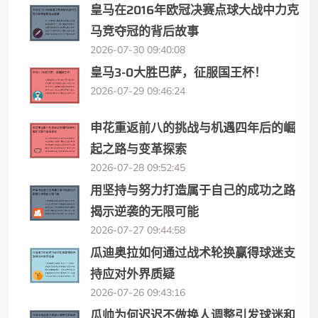
皇马在2016年欧冠决赛点球大战中力克
马竞夺冠的背后故事
2026-07-30 09:40:08
皇马3-0大胜巴萨，征服国王杯！
2026-07-29 09:46:24
申花重返前八的挑战与机遇四年后的崛
起之路与变革探索
2026-07-28 09:52:45
用坚持与努力打造属于自己的成功之路
揭示逆袭的无限可能
2026-07-27 09:44:58
瓜迪奥拉如何通过战术轮换赢得球迷支
持应对外界质疑
2026-07-26 09:43:16
瓜帅为何迟迟不做换人调整引发球迷和