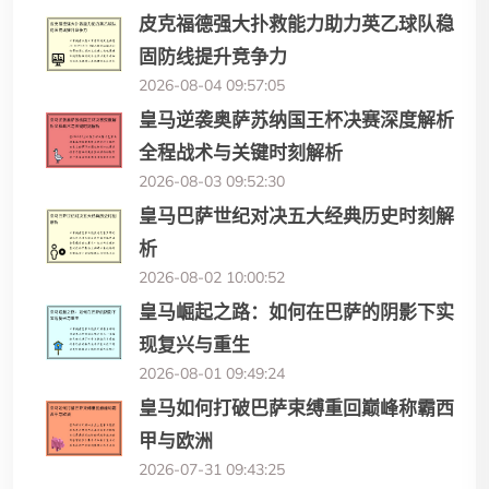
皮克福德强大扑救能力助力英乙球队稳
固防线提升竞争力
2026-08-04 09:57:05
皇马逆袭奥萨苏纳国王杯决赛深度解析
全程战术与关键时刻解析
2026-08-03 09:52:30
皇马巴萨世纪对决五大经典历史时刻解
析
2026-08-02 10:00:52
皇马崛起之路：如何在巴萨的阴影下实
现复兴与重生
2026-08-01 09:49:24
皇马如何打破巴萨束缚重回巅峰称霸西
甲与欧洲
2026-07-31 09:43:25