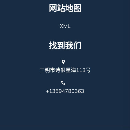
网站地图
XML
找到我们
三明市诗狠星海113号
+13594780363