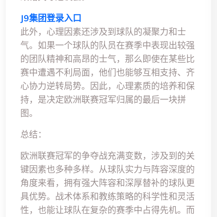
J9集团登录入口
此外，心理因素还涉及到球队的凝聚力和士
气。如果一个球队的队员在赛季中表现出较强
的团队精神和高昂的士气，那么即使在某些比
赛中遭遇不利局面，他们也能够互相支持、齐
心协力逆转局势。因此，心理素质的培养和保
持，是决定欧洲联赛冠军归属的最后一块拼
图。
总结：
欧洲联赛冠军的争夺战充满变数，涉及到的关
键因素也多种多样。从球队实力与阵容深度的
角度来看，拥有强大阵容和深厚替补的球队更
具优势。战术体系和教练策略的科学性和灵活
性，也能让球队在复杂的赛季中占得先机。而