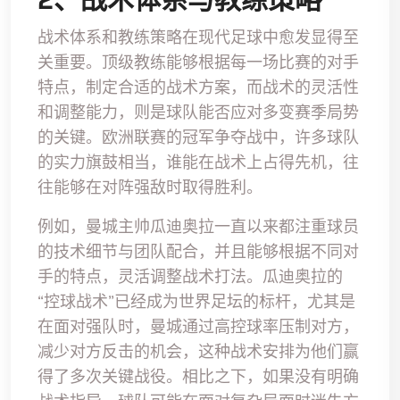
战术体系和教练策略在现代足球中愈发显得至
关重要。顶级教练能够根据每一场比赛的对手
特点，制定合适的战术方案，而战术的灵活性
和调整能力，则是球队能否应对多变赛季局势
的关键。欧洲联赛的冠军争夺战中，许多球队
的实力旗鼓相当，谁能在战术上占得先机，往
往能够在对阵强敌时取得胜利。
例如，曼城主帅瓜迪奥拉一直以来都注重球员
的技术细节与团队配合，并且能够根据不同对
手的特点，灵活调整战术打法。瓜迪奥拉的
“控球战术”已经成为世界足坛的标杆，尤其是
在面对强队时，曼城通过高控球率压制对方，
减少对方反击的机会，这种战术安排为他们赢
得了多次关键战役。相比之下，如果没有明确