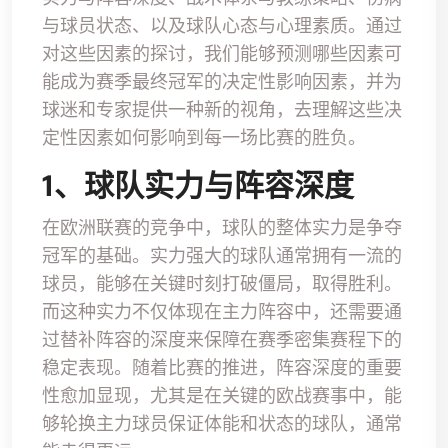
与球员状态、以及球队心态与心理素质。通过
对这些因素的探讨，我们能够预测哪些因素可
能成为赛季最终冠军的决定性影响因素，并为
球迷和专家提供一种新的视角，去理解这些决
定性因素如何影响到每一场比赛的胜负。
1、球队实力与阵容深度
在欧洲联赛的竞争中，球队的整体实力是争夺
冠军的基础。实力强大的球队通常拥有一流的
球员，能够在关键时刻打破僵局，取得胜利。
而这种实力不仅体现在主力阵容中，还需要通
过替补阵容的深度来保障在赛季密集赛程下的
稳定表现。随着比赛的推进，阵容深度的重要
性愈加显现，尤其是在关键的欧战赛事中，能
够轮换主力球员保证体能和状态的球队，通常