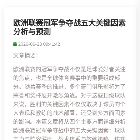
欧洲联赛冠军争夺战五大关键因素
分析与预测
2026-06-23 09:41:42
文章摘要：
欧洲联赛的冠军争夺战不仅是足球爱好者关注
的焦点，也是全球体育赛事中的重要组成部
分。随着赛季的推进，多个豪门俱乐部将为了
荣誉和奖杯展开激烈角逐。对于这些顶级球队
来说，胜利的关键因素不仅仅取决于球员的个
人表现和教练的战术部署，还受到多方面因素
的影响。本篇文章将从四个主要方面详细分析
欧洲联赛冠军争夺战中的五大关键因素：球队
实力与阵容深度、战术体系与教练策略、伤病