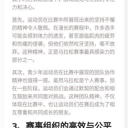
力和决心。
首先，运动员在比赛中所展现出来的坚持不懈
的精神令人敬佩。在漫长的赛程中，许多选手
可能会感到体力的透支，甚至面临肌肉的疲劳
和伤痛的侵袭，但他们依然咬牙坚持，毫不放
弃。这种精神，正是马拉松赛事最具感染力的
部分之一。
其次，青少年运动员在比赛中展现的团队协作
精神也值得一提。虽然马拉松是个人赛事，但
在一些阶段，运动员们会通过默契的配合和相
互鼓励来共同面对挑战。这种团队精神，不仅
体现在比赛中，也让运动员们在赛后成为了相
互尊重和共同成长的朋友。
3、赛事组织的高效与公平