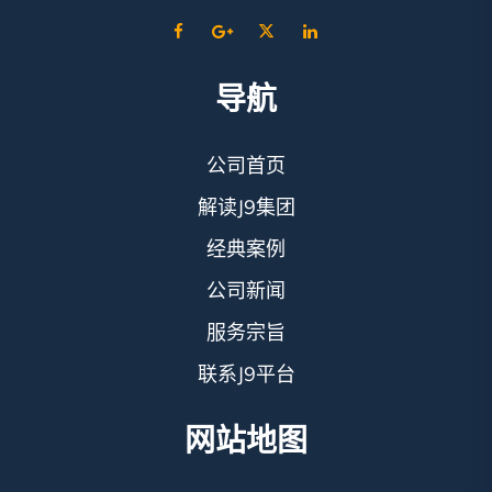
导航
公司首页
解读J9集团
经典案例
公司新闻
服务宗旨
联系J9平台
网站地图