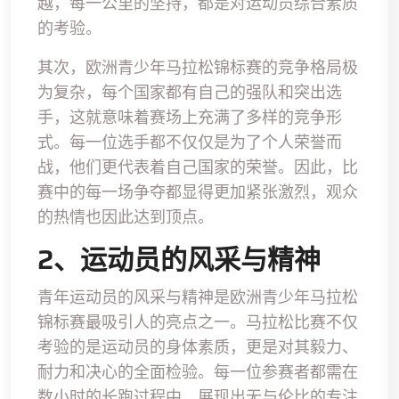
越，每一公里的坚持，都是对运动员综合素质
的考验。
其次，欧洲青少年马拉松锦标赛的竞争格局极
为复杂，每个国家都有自己的强队和突出选
手，这就意味着赛场上充满了多样的竞争形
式。每一位选手都不仅仅是为了个人荣誉而
战，他们更代表着自己国家的荣誉。因此，比
赛中的每一场争夺都显得更加紧张激烈，观众
的热情也因此达到顶点。
2、运动员的风采与精神
青年运动员的风采与精神是欧洲青少年马拉松
锦标赛最吸引人的亮点之一。马拉松比赛不仅
考验的是运动员的身体素质，更是对其毅力、
耐力和决心的全面检验。每一位参赛者都需在
数小时的长跑过程中，展现出无与伦比的专注