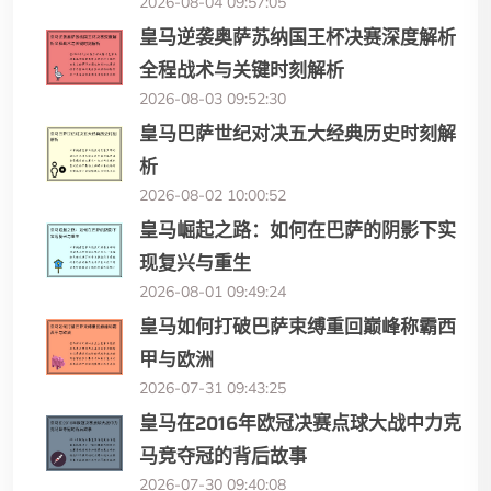
2026-08-04 09:57:05
皇马逆袭奥萨苏纳国王杯决赛深度解析
全程战术与关键时刻解析
2026-08-03 09:52:30
皇马巴萨世纪对决五大经典历史时刻解
析
2026-08-02 10:00:52
皇马崛起之路：如何在巴萨的阴影下实
现复兴与重生
2026-08-01 09:49:24
皇马如何打破巴萨束缚重回巅峰称霸西
甲与欧洲
2026-07-31 09:43:25
皇马在2016年欧冠决赛点球大战中力克
马竞夺冠的背后故事
2026-07-30 09:40:08