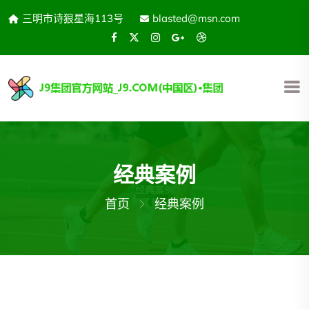
三明市诗狠星海113号
blasted@msn.com
经典案例
首页
经典案例