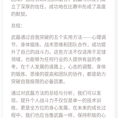
立了深厚的信任，成功地在比赛中形成了高度
的默契。
总结：
武磊通过自我突破的五个实用方法——心理调
节、身体锻炼、战术思维和团队合作，成功提
升了自己的战斗力。这些方法不仅适用于足球
领域，也能够为任何行业的人提供有益的参
考。在个人发展的道路上，心态的调整、身体
的锻炼、思维的提高和团队的协作，都是助力
突破自我极限的必备因素。
通过对武磊方法的总结与分析，我们可以发
现，提升个人战斗力不仅仅是单一的技术训
练，更是全方位的身心发展。在未来的成长过
程中，我们也应当像武磊一样，保持积极的心