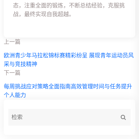
态，注重全面的锻炼，不断总结经验，克服挑
战，最终实现自我超越。
上一篇
欧洲青少年马拉松锦标赛精彩纷呈 展现青年运动员风
采与竞技精神
下一篇
每周挑战应对策略全面指南高效管理时间与任务提升
个人能力