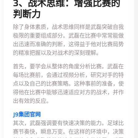
3、战术思维：增强比赛的
判断力
除了身体素质，战术思维同样是武磊突破自我
极限的重要组成部分。武磊在比赛中常常能做
出迅速而准确的判断，这得益于他对比赛局势
的精准把握以及对战术的深刻理解。
首先，要学会从整体的角度分析比赛。武磊在
每场比赛前，会通过视频分析，研究对手的特
点以及自己的比赛策略。这种事前的准备，使
得他在比赛中能够迅速适应对方的战术，并作
出有效的反应。
J9集团官网
其次，武磊强调要有快速决策的能力。足球比
赛节奏快，瞬息万变。在这样的环境中，决策