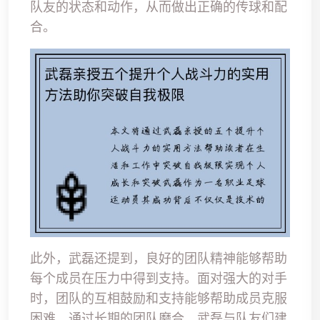
队友的状态和动作，从而做出正确的传球和配
合。
此外，武磊还提到，良好的团队精神能够帮助
每个成员在压力中得到支持。面对强大的对手
时，团队的互相鼓励和支持能够帮助成员克服
困难。通过长期的团队磨合，武磊与队友们建